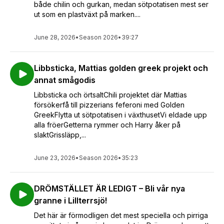
både chilin och gurkan, medan sötpotatisen mest ser
ut som en plastväxt på marken....
June 28, 2026
•
Season 2026
•
39:27
Libbsticka, Mattias golden greek projekt och
annat smågodis
Libbsticka och örtsaltChili projektet där Mattias
försökerfå till pizzerians feferoni med Golden
GreekFlytta ut sötpotatisen i växthusetVi eldade upp
alla fröerGetterna rymmer och Harry åker på
slaktGrissläpp,...
June 23, 2026
•
Season 2026
•
35:23
DRÖMSTÄLLET ÄR LEDIGT – Bli vår nya
granne i Lillterrsjö!
Det här är förmodligen det mest speciella och pirriga