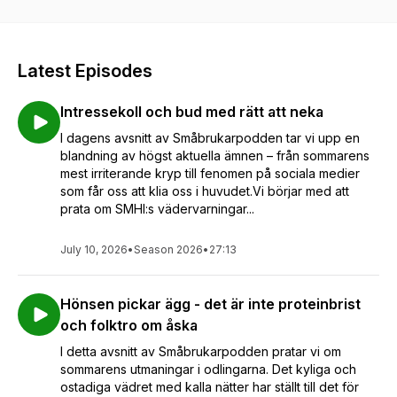
på hantverksmässiga metoder.
.
Länk i bion: https://lnk.bio/lilltorp
.
Latest Episodes
We are starting up a homestead in the north of Sweden.
Content in Swedish.
Intressekoll och bud med rätt att neka
I dagens avsnitt av Småbrukarpodden tar vi upp en
blandning av högst aktuella ämnen – från sommarens
mest irriterande kryp till fenomen på sociala medier
som får oss att klia oss i huvudet.Vi börjar med att
prata om SMHI:s vädervarningar...
July 10, 2026
•
Season 2026
•
27:13
Hönsen pickar ägg - det är inte proteinbrist
och folktro om åska
I detta avsnitt av Småbrukarpodden pratar vi om
sommarens utmaningar i odlingarna. Det kyliga och
ostadiga vädret med kalla nätter har ställt till det för