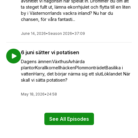
avsnittet vi någonsin har spelat in. Drömmer du om att
ta steget fullt ut, lämna ekorrhjulet och flytta till en liten
by i Västernorrlands vackra inland? Nu har du
chansen, för våra fantasti...
June 14, 2026
•
Season 2026
•
37:09
6 juni sätter vi potatisen
Dagens ämnen:VäxthusAvhärda
plantorKorallkornellhäckenPlommonträdetBasilika i
vattenHarry, det börjar närma sig ett slutLöklandet När
skall vi sätta potatisen?
May 18, 2026
•
24:58
See All Episodes