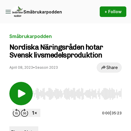
+ Follow
Småbrukarpodden
Småbrukarpodden
Nordiska Näringsråden hotar
Svensk livsmedelsproduktion
Share
April 08, 2023
•
Season 2023
Use Left/Right to seek, Home/End to jump to st
0:00
|
35:23