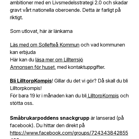
ambitioner med en Livsmedelsstrategi 2.0 och skadar
gravt vårt nationella oberoende. Detta är farligt på
riktigt.
Som utlovat, här är länkarna
Läs med om Sollefteå Kommun
och vad kommunen
kan erbjuda
Här kan du
läsa mer om Lillterrsjö
Annonsen för huset
, med kontaktuppgifter.
Bli LilltorpKompis
! Gillar du det vi gör? Då skall du bli
Lilltorpkompis!
För bara 19 kr i månaden kan du bli
LilltorpKompis
och
stötta oss.
Småbrukarpoddens snackgrupp
är lanserad (på
facebook). Du hittar den direkt på
https://www.facebook.com/groups/724343842855