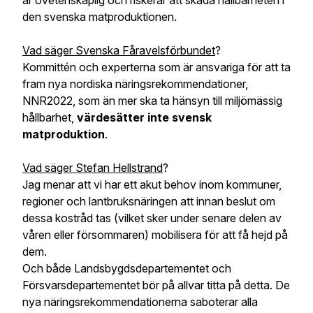
är ovetenskaplig och riskerar att skada hållbarheten i
den svenska matproduktionen.
Vad säger Svenska Fåravelsförbundet
?
Kommittén och experterna som är ansvariga för att ta
fram nya nordiska näringsrekommendationer,
NNR2022, som än mer ska ta hänsyn till miljömässig
hållbarhet,
värdesätter inte svensk
matproduktion
.
Vad säger Stefan Hellstrand
?
Jag menar att vi har ett akut behov inom kommuner,
regioner och lantbruksnäringen att innan beslut om
dessa kostråd tas (vilket sker under senare delen av
våren eller försommaren) mobilisera för att få hejd på
dem.
Och både Landsbygdsdepartementet och
Försvarsdepartementet bör på allvar titta på detta. De
nya näringsrekommendationerna saboterar alla