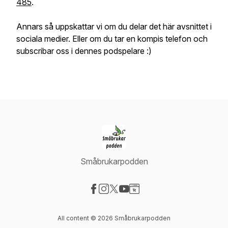
485
.
Annars så uppskattar vi om du delar det här avsnittet i
sociala medier. Eller om du tar en kompis telefon och
subscribar oss i dennes podspelare :)
Småbrukarpodden
Visit our Facebook page
Visit our Instagram page
Visit our X-com page
Visit our YouTube page
Visit our Website page
All content © 2026 Småbrukarpodden