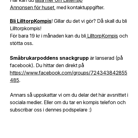
Här kan du
läsa mer om Lillterrsjö
Annonsen för huset
, med kontaktuppgifter.
Bli LilltorpKompis
! Gillar du det vi gör? Då skall du bli
Lilltorpkompis!
För bara 19 kr i månaden kan du bli
LilltorpKompis
och
stötta oss.
Småbrukarpoddens snackgrupp
är lanserad (på
facebook). Du hittar den direkt på
https://www.facebook.com/groups/724343842855
485
.
Annars så uppskattar vi om du delar det här avsnittet i
sociala medier. Eller om du tar en kompis telefon och
subscribar oss i dennes podspelare :)