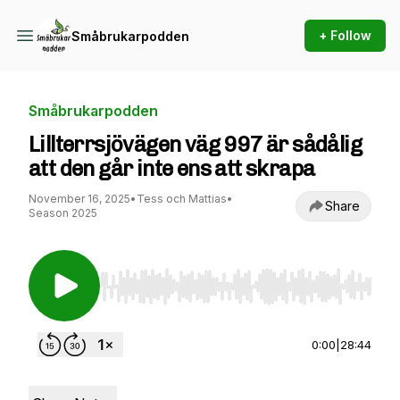
+ Follow
Småbrukarpodden
Småbrukarpodden
Lillterrsjövägen väg 997 är sådålig
att den går inte ens att skrapa
November 16, 2025
•
Tess och Mattias
•
Share
Season 2025
Use Left/Right to seek, Home/End to jump to st
0:00
|
28:44