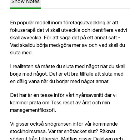
Show Notes
En populär modell inom företagsutveckling är att
fokuserapå det vi skall utveckla och identifiera vadvi
skall avveckla. För att säga det på ett annat sätt -
Vad skalldu börja med/göra mer av och vad skall du
sluta med.
I realiteten så måste du sluta med något när du skall
börja med något. Det är ett bra tillfälle att sluta med
en dålig vana när du börjar med något annat.
Det här är en tease inför vårt nyårsavsnitt där vi
kommer prata om Tess reset av året och min
managementfilosofi.
Vi gissar också snögränsen inför vår kommande
stockholmsresa. Var tar snötäcket slut? Räknat
söderut från Lillterrsjö. Mattias gissar Dalälven och