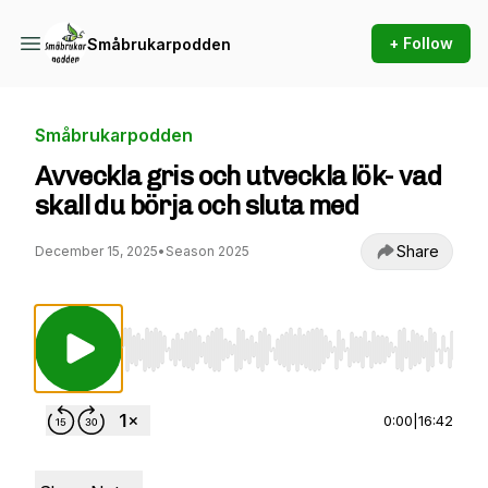
+ Follow
Småbrukarpodden
Småbrukarpodden
Avveckla gris och utveckla lök- vad
skall du börja och sluta med
Share
December 15, 2025
•
Season 2025
Use Left/Right to seek, Home/End to jump to st
0:00
|
16:42