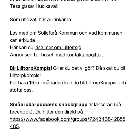
Tess gissar Hudiksvall
Som utlovat, här är länkarna
Läs med om Sollefteå Kommun
och vad kommunen
kan erbjuda
Här kan du
läsa mer om Lillterrsjö
Annonsen för huset
, med kontaktuppgifter.
Bli LilltorpKompis
! Gillar du det vi gör? Då skall du bli
Lilltorpkompis!
För bara 19 kr i månaden kan du bli
LilltorpKompis
och
stötta oss.
Småbrukarpoddens snackgrupp
är lanserad (på
facebook). Du hittar den direkt på
https://www.facebook.com/groups/724343842855
485
.